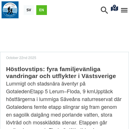
SV
EN
October 22nd 2025
Höstlovstips: fyra familjevänliga
vandringar och utflykter i Västsverige
Lummigt och stadsnära äventyr på
GotaledenEtapp 5 Lerum–Floda, 9 kmUpptäck
höstfärgerna i lummiga Säveåns naturreservat där
Gotaledens femte etapp slingrar sig fram genom
en sagolik dalgång med porlande vatten, stora
lövträd och mossklädda stenar. Etappen går