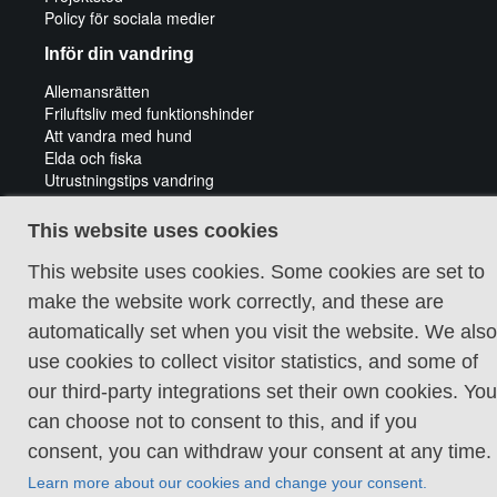
Policy för sociala medier
Inför din vandring
Allemansrätten
Friluftsliv med funktionshinder
Att vandra med hund
Elda och fiska
Utrustningstips vandring
Tips för cykeläventyr
Guidade vandringar
This website uses cookies
This website uses cookies. Some cookies are set to
make the website work correctly, and these are
automatically set when you visit the website. We also
use cookies to collect visitor statistics, and some of
Cookie policy
our third-party integrations set their own cookies. You
can choose not to consent to this, and if you
consent, you can withdraw your consent at any time.
Learn more about our cookies and change your consent.